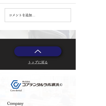
コメントを追加…
コアデンタルラボ 技工納
歯科技工チタン
期表が確認できるように
の金属アレルギ
なりました
て（チタンクラ
科技工、金属ア
ー、金属イオン
クラウン、チタ
トップに戻る
​Company