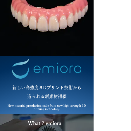
新しい高強度３Dプリント技術から
造られる新素材補綴
New material prosthetics made from new high-strength 3D
printing technology
What ? emiora