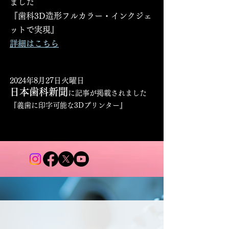
ました
『歯科3D造形フルカラー・インクジェ
ットで実現』
詳細はこちら
2024年8月27日火曜日
日本歯科新聞
に記事が掲載されました
『義歯に印字可能な3Dプリンター』