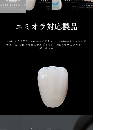
エミオラ対応製品
emioraクラウン、emioraデンチャー、emioraファッション
ティース、emioraオステオブリッジ、emioraデュプリケード
デンチャー