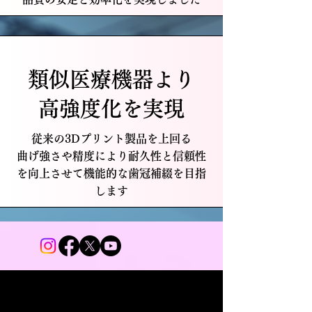
類似医療機器より
高強度化を実現
従来の3Dプリント製品を
上回る
曲げ強さや
​精度により
耐久性と信頼性
を向上させて
機能的な歯冠補綴を目指
します