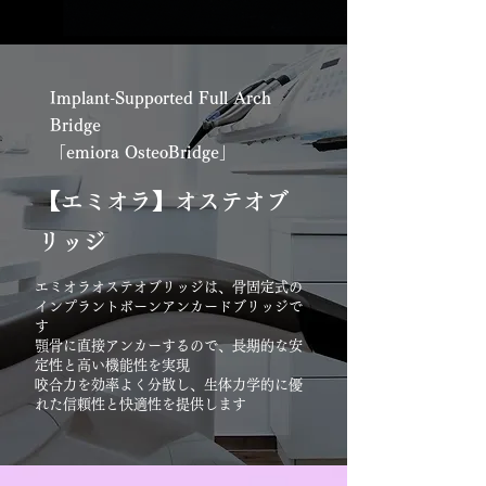
Implant-Supported Full Arch
Bridge
「emiora OsteoBridge」
【エミオラ】オステオブ
リッジ
エミオラオステオブリッジは、骨固定式の
インプラントボーンアンカードブリッジで
す
顎骨に直接アンカーするので、長期的な安
定性と高い機能性を実現
咬合力を効率よく分散し、生体力学的に優
れた信頼性と快適性を提供します