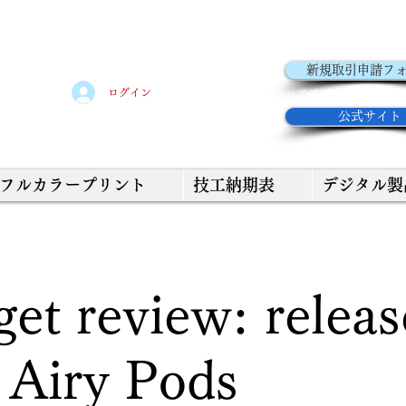
初めてお取引きの方はこ
新規取引申請フ
ログイン
コアデンタルラボ​公式
公式サイト
Dフルカラープリント
技工納期表
デジタル製
et review: releas
 Airy Pods