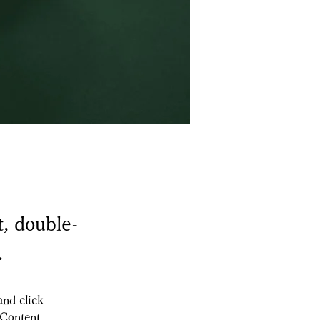
t, double-
.
and click 
 Content 