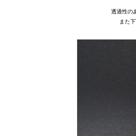
透過性の
​また