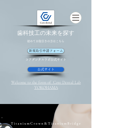
歯科技工の未来を探す
初めてお取引きの方はこちら
新規取引申請フォーム
コアデンタルラボ​公式サイト
公式サイト
Welcome to the form of Core Dental Lab
YOKOHAMA
T i t a n i u m C r o w n ＆ T i t a n i u m B r i d g e